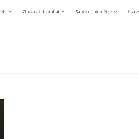
els
Chocolat de dubai
Santé et bien-être
Livre