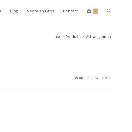
s
Blog
Vente en Gros
Contact
0
>
Produits
>
Ashwagandha
VOIR :
12
24
TOUS