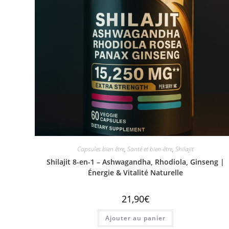
Capsules bien être
,
Santé et bien-être
,
Shilajit
Shilajit 8-en-1 – Ashwagandha, Rhodiola, Ginseng |
Énergie & Vitalité Naturelle
21,90
€
Ajouter au panier