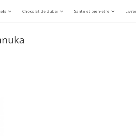
els
Chocolat de dubai
Santé et bien-être
Livre
anuka