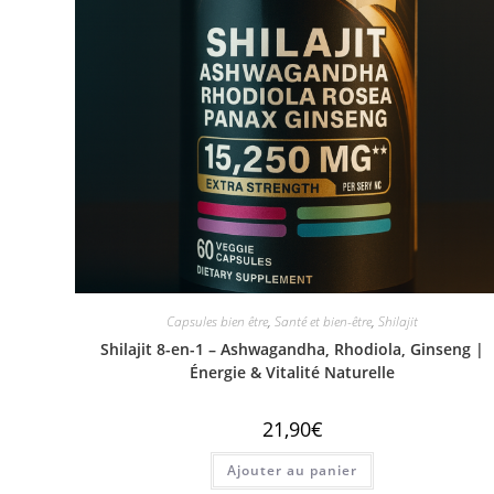
Capsules bien être
,
Santé et bien-être
,
Shilajit
Shilajit 8-en-1 – Ashwagandha, Rhodiola, Ginseng |
Énergie & Vitalité Naturelle
21,90
€
Ajouter au panier