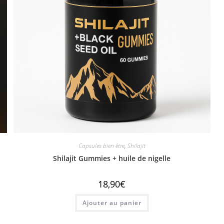
Capsules bien être
,
Shilajit
Shilajit Gummies + huile de nigelle
18,90
€
Ajouter au panier