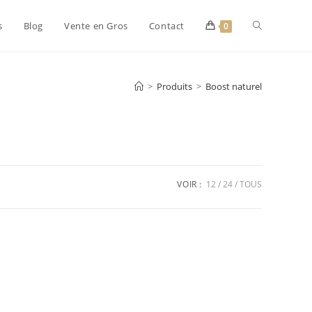
s
Blog
Vente en Gros
Contact
0
>
Produits
>
Boost naturel
VOIR :
12
24
TOUS