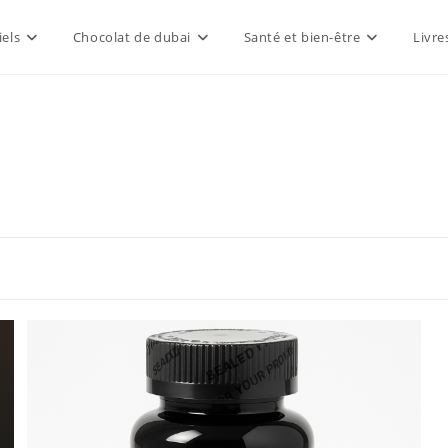
els
Chocolat de dubai
Santé et bien-être
Livre