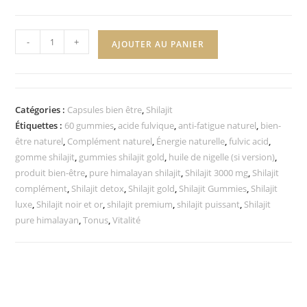
-
+
AJOUTER AU PANIER
Catégories :
Capsules bien être
,
Shilajit
Étiquettes :
60 gummies
,
acide fulvique
,
anti-fatigue naturel
,
bien-
être naturel
,
Complément naturel
,
Énergie naturelle
,
fulvic acid
,
gomme shilajit
,
gummies shilajit gold
,
huile de nigelle (si version)
,
produit bien-être
,
pure himalayan shilajit
,
Shilajit 3000 mg
,
Shilajit
complément
,
Shilajit detox
,
Shilajit gold
,
Shilajit Gummies
,
Shilajit
luxe
,
Shilajit noir et or
,
shilajit premium
,
shilajit puissant
,
Shilajit
pure himalayan
,
Tonus
,
Vitalité